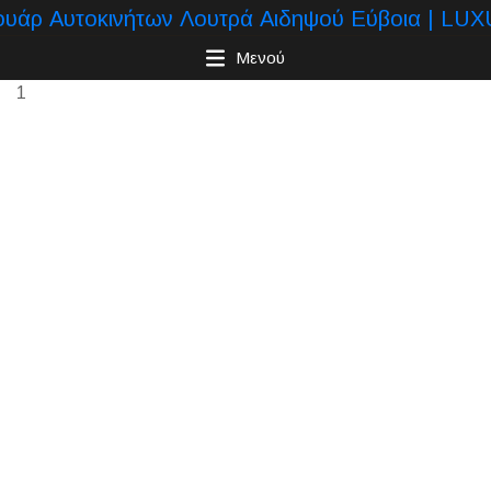
Μενού
1