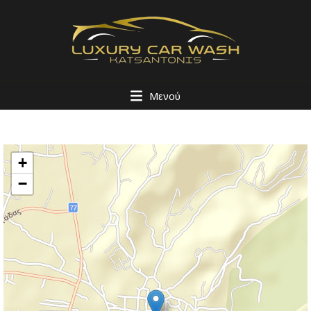
Μενού
+
−